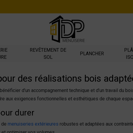
RIE
REVÊTEMENT DE
PLÂ
PLANCHER
URE
SOL
IS
ur des réalisations bois adaptée
énéficier d’un accompagnement technique et d’un travail du bois
re aux exigences fonctionnelles et esthétiques de chaque espa
our durer
e de
menuiseries extérieures
robustes et adaptées aux contraintes
 et optimiser vos volumes.