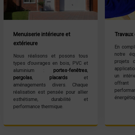
Menuiserie intérieure et
Travaux d
extérieure
En complé
notre éq
Nous réalisons et posons tous
projets d
types d’ouvrages en bois, PVC et
applicati
aluminium :
portes-fenêtres
,
un intér
pergolas
,
placards
et
offra
aménagements divers. Chaque
perfor
réalisation est pensée pour allier
énergétiq
esthétisme, durabilité et
performance thermique.