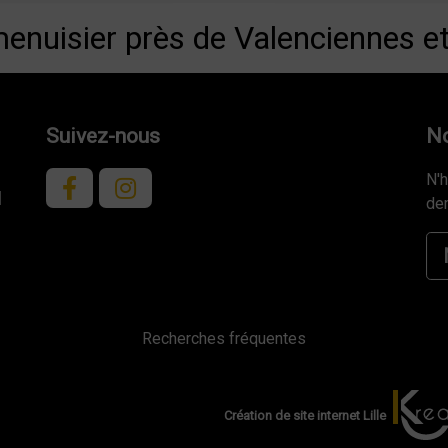
menuisier près de Valenciennes e
Suivez-nous
No
N'h
l
dem
Recherches fréquentes
Création de site internet Lille