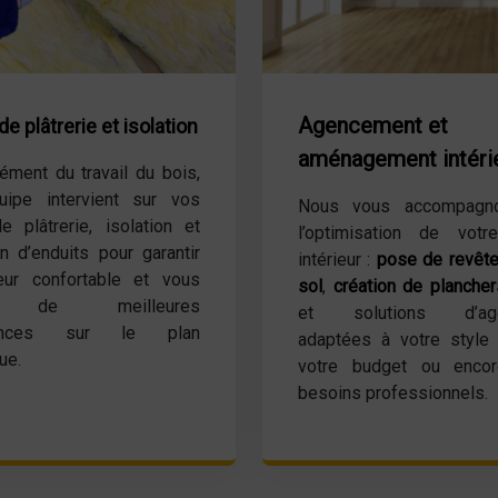
Agencement et
e plâtrerie et isolation
aménagement intéri
ment du travail du bois,
uipe intervient sur vos
Nous vous accompagn
e plâtrerie, isolation et
l’optimisation de vot
on d’enduits pour garantir
intérieur :
pose de revêt
ieur confortable et vous
sol
,
création de planche
nt de meilleures
et solutions d’age
mances sur le plan
adaptées à votre style 
ue.
votre budget ou enco
besoins professionnels.