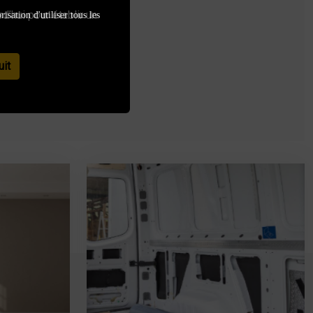
d’hui pour établir un
isation d'utiliser tous les
uit