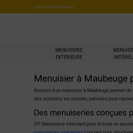
Panneau de gestion des cookies
menuisier Maubeuge
MENUISERIE
MENUISE
EXTÉRIEURE
INTÉRIE
Menuisier à Maubeuge po
Recourir à un menuisier à Maubeuge permet de b
des solutions sur mesure, pensées pour répond
Des menuiseries conçues p
DP Menuiserie intervient pour la mise en œuvr
menuiseries intérieures
conçues pour structurer