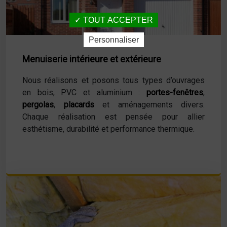
TOUT ACCEPTER
Personnaliser
Menuiserie intérieure et extérieure
Nous réalisons et posons tous types d’ouvrages
en bois, PVC et aluminium :
portes-fenêtres
,
pergolas
,
placards
et aménagements divers.
Chaque réalisation est pensée pour allier
esthétisme, durabilité et performance thermique.