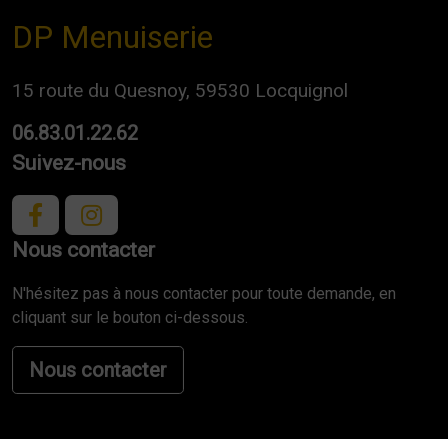
DP Menuiserie
15 route du Quesnoy, 59530 Locquignol
06.83.01.22.62
Suivez-nous
Nous contacter
N'hésitez pas à nous contacter pour toute demande, en
cliquant sur le bouton ci-dessous.
Nous contacter