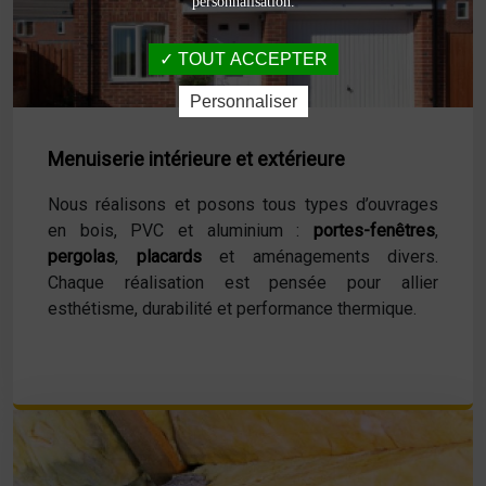
personnalisation.
TOUT ACCEPTER
Personnaliser
Menuiserie intérieure et extérieure
Nous réalisons et posons tous types d’ouvrages
en bois, PVC et aluminium :
portes-fenêtres
,
pergolas
,
placards
et aménagements divers.
Chaque réalisation est pensée pour allier
esthétisme, durabilité et performance thermique.